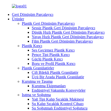
Geri Dönüşüm Parçalayıcı
Ürünler
Plastik Geri Dönüşüm Parçalayıcı
Sessiz Plastik Geri Dönüşüm Parçalayıcı
Düşük Hızlı Plastik Geri Dönüşüm Parçalayıcı
Yavaş Hızlı Plastik Geri Dönüşüm Parçalayıcı
Film Plastik Geri Dönüşüm Parçalayıcı
Plastik Kırıcı
Ses Geçirmez Plastik Kırıcı
Pençe Tipi Plastik Kırıcı
Güçlü Plastik Kırıcı
Boru ve Profil Plastik Kırıcı
Plastik Granülatörler
Çift Bilekli Plastik Granülatör
Üçü Bir Arada Plastik Granülatör
Kurutma ve Taşıma
Kurutma Ekipmanları
Endüstriyel Vakumlu Konveyörler
Isıtma ve Soğutma
Yağ Tipi Kalıp Sıcaklık Makinesi
Su Kalıp Sıcaklık Kontrol Cihazı
Su Soğutmalı Endüstriyel Soğutucu