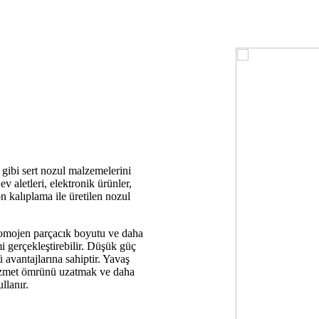
ibi sert nozul malzemelerini
v aletleri, elektronik ürünler,
n kalıplama ile üretilen nozul
homojen parçacık boyutu ve daha
i gerçekleştirebilir. Düşük güç
avantajlarına sahiptir. Yavaş
hizmet ömrünü uzatmak ve daha
llanır.