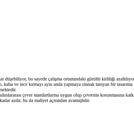
r düşebiliyor, bu sayede çalışma ortamındaki gürültü kirliliği azaltılıyor
lup, kaba ve ince kırmayı aynı anda yapmaya olanak tanıyan bir tasarıma
mektedir.
er uluslararası çevre standartlarına uygun olup çevrenin korunmasına kat
adar azdır, bu da maliyet açısından avantajlıdır.