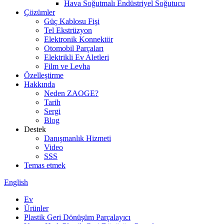
Hava Soğutmalı Endüstriyel Soğutucu
Çözümler
Güç Kablosu Fişi
Tel Ekstrüzyon
Elektronik Konnektör
Otomobil Parçaları
Elektrikli Ev Aletleri
Film ve Levha
Özelleştirme
Hakkında
Neden ZAOGE?
Tarih
Sergi
Blog
Destek
Danışmanlık Hizmeti
Video
SSS
Temas etmek
English
Ev
Ürünler
Plastik Geri Dönüşüm Parçalayıcı