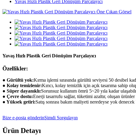
Yavaş Hızlı Plastik Geri Dönüşüm Parçalayıcı
Yavaş Hızlı Plastik Geri Dönüşüm Parçalayıcı
Özellikler:
● Gürültü yok:
Kırma işlemi sırasında gürültü seviyesi 50 desibel kada
● Kolay temizlenir:
Kırıcı, kolay temizlik için açık tasarıma sahip o
● Süper dayanıklı:
Sorunsuz kullanım ömrü 5~20 yıla kadar ulaşabil
● Çevre dostu:
Enerji tasarrufu sağlar, tüketimi azaltır, oluşan ürünl
● Yüksek getiri:
Satış sonrası bakım maliyeti neredeyse yok denecek k
Bize e-posta gönderin
Şimdi Sorgulayın
Ürün Detayı