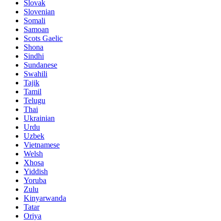
Slovak
Slovenian
Somali
Samoan
Scots Gaelic
Shona
Sindhi
Sundanese
Swahili
Tajik
Tamil
Telugu
Thai
Ukrainian
Urdu
Uzbek
Vietnamese
Welsh
Xhosa
Yiddish
Yoruba
Zulu
Kinyarwanda
Tatar
Oriya