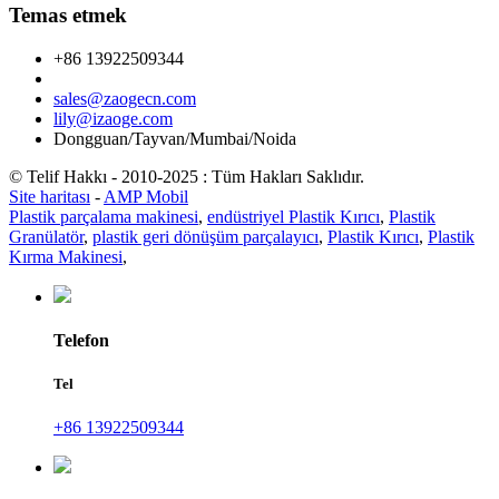
Temas etmek
+86 13922509344
sales@zaogecn.com
lily@izaoge.com
Dongguan/Tayvan/Mumbai/Noida
© Telif Hakkı - 2010-2025 : Tüm Hakları Saklıdır.
Site haritası
-
AMP Mobil
Plastik parçalama makinesi
,
endüstriyel Plastik Kırıcı
,
Plastik
Granülatör
,
plastik geri dönüşüm parçalayıcı
,
Plastik Kırıcı
,
Plastik
Kırma Makinesi
,
Telefon
Tel
+86 13922509344