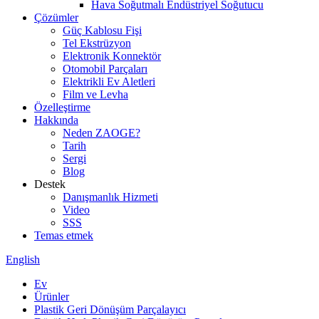
Hava Soğutmalı Endüstriyel Soğutucu
Çözümler
Güç Kablosu Fişi
Tel Ekstrüzyon
Elektronik Konnektör
Otomobil Parçaları
Elektrikli Ev Aletleri
Film ve Levha
Özelleştirme
Hakkında
Neden ZAOGE?
Tarih
Sergi
Blog
Destek
Danışmanlık Hizmeti
Video
SSS
Temas etmek
English
Ev
Ürünler
Plastik Geri Dönüşüm Parçalayıcı