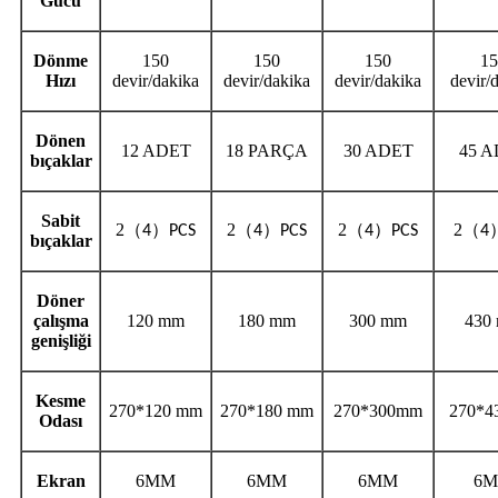
Gücü
Dönme
150
150
150
15
Hızı
devir/dakika
devir/dakika
devir/dakika
devir/
Dönen
12 ADET
18 PARÇA
30 ADET
45 
bıçaklar
Sabit
2
（
）
2
（
）
2
（
）
2
（
4
PCS
4
PCS
4
PCS
4
bıçaklar
Döner
çalışma
120 mm
180 mm
300 mm
430
genişliği
Kesme
270*120 mm
270*180 mm
270*300mm
270*
Odası
Ekran
6MM
6MM
6MM
6