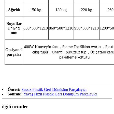
Ağırlık
150 kg
180 kg
220 kg
260
Boyutlar
U*G*Y
830*500*1210
860*500*1210
950*500*1210
1200*50
mm
400W Konveyör fanı
，
，
Eleme Toz Siklon Ayırıcı
Elekt
Opsiyonel
，
，
çıkış tüpü
Orantılı pürüzsüz tüp
Üç çatallı karı
parçalar
paketleme koltuğu.
Öncesi:
Sessiz Plastik Geri Dönüşüm Parçalayıcı
Sonraki:
Yavaş Hızlı Plastik Geri Dönüşüm Parçalayıcı
ilgili ürünler