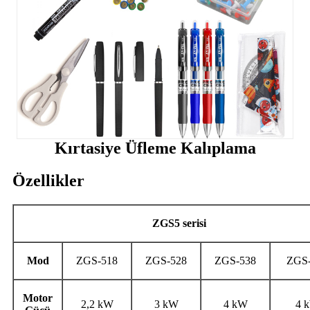
Kırtasiye Üfleme Kalıplama
Özellikler
ZGS5 serisi
Mod
ZGS-518
ZGS-528
ZGS-538
ZGS
Motor
2,2 kW
3 kW
4 kW
4 