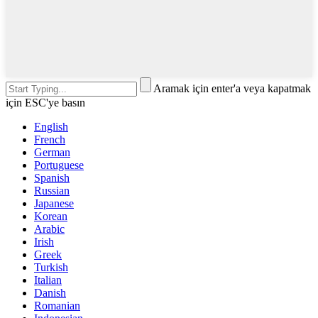
Aramak için enter'a veya kapatmak
için ESC'ye basın
English
French
German
Portuguese
Spanish
Russian
Japanese
Korean
Arabic
Irish
Greek
Turkish
Italian
Danish
Romanian