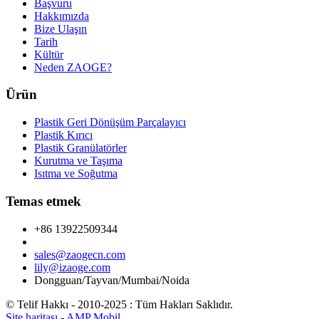
Başvuru
Hakkımızda
Bize Ulaşın
Tarih
Kültür
Neden ZAOGE?
Ürün
Plastik Geri Dönüşüm Parçalayıcı
Plastik Kırıcı
Plastik Granülatörler
Kurutma ve Taşıma
Isıtma ve Soğutma
Temas etmek
+86 13922509344
sales@zaogecn.com
lily@izaoge.com
Dongguan/Tayvan/Mumbai/Noida
© Telif Hakkı - 2010-2025 : Tüm Hakları Saklıdır.
Site haritası
-
AMP Mobil