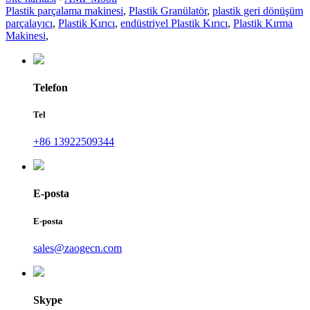
Plastik parçalama makinesi
,
Plastik Granülatör
,
plastik geri dönüşüm
parçalayıcı
,
Plastik Kırıcı
,
endüstriyel Plastik Kırıcı
,
Plastik Kırma
Makinesi
,
Telefon
Tel
+86 13922509344
E-posta
E-posta
sales@zaogecn.com
Skype