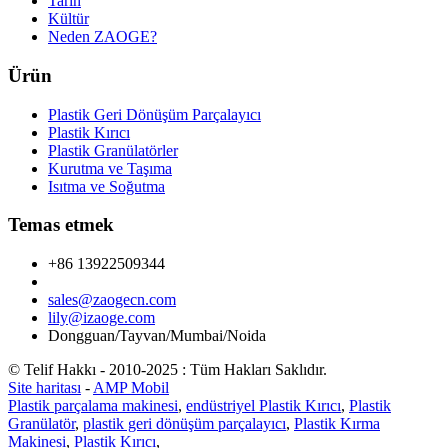
Tarih
Kültür
Neden ZAOGE?
Ürün
Plastik Geri Dönüşüm Parçalayıcı
Plastik Kırıcı
Plastik Granülatörler
Kurutma ve Taşıma
Isıtma ve Soğutma
Temas etmek
+86 13922509344
sales@zaogecn.com
lily@izaoge.com
Dongguan/Tayvan/Mumbai/Noida
© Telif Hakkı - 2010-2025 : Tüm Hakları Saklıdır.
Site haritası
-
AMP Mobil
Plastik parçalama makinesi
,
endüstriyel Plastik Kırıcı
,
Plastik
Granülatör
,
plastik geri dönüşüm parçalayıcı
,
Plastik Kırma
Makinesi
,
Plastik Kırıcı
,