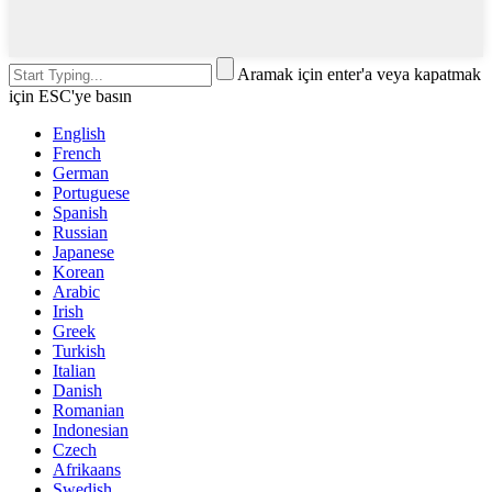
Aramak için enter'a veya kapatmak
için ESC'ye basın
English
French
German
Portuguese
Spanish
Russian
Japanese
Korean
Arabic
Irish
Greek
Turkish
Italian
Danish
Romanian
Indonesian
Czech
Afrikaans
Swedish